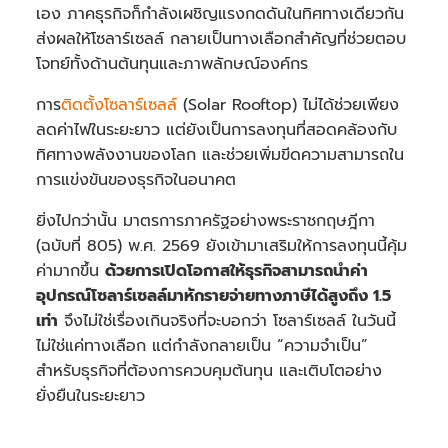
เอง ภาคธุรกิจก็กำลังเผชิญแรงกดดันในทิศทางเดียวกัน
ส่งผลให้โซลาร์เซลล์ กลายเป็นทางเลือกสำคัญที่ช่วยตอบ
โจทย์ทั้งด้านต้นทุนและภาพลักษณ์องค์กร
การ
ติดตั้งโซลาร์เซลล์
(Solar Rooftop) ไม่ได้ช่วยเพียง
ลดค่าไฟในระยะยาว แต่ยังเป็นการลงทุนที่สอดคล้องกับ
ทิศทางพลังงานของโลก และช่วยเพิ่มขีดความสามารถใน
การแข่งขันของธุรกิจในอนาคต
ยิ่งไปกว่านั้น มาตรการภาครัฐอย่างพระราชกฤษฎีกา
(ฉบับที่ 805) พ.ศ. 2569 ยังเข้ามาเสริมให้การลงทุนนี้คุ้ม
ค่ามากขึ้น
ด้วยการเปิดโอกาสให้ธุรกิจสามารถนำค่า
อุปกรณ์โซลาร์เซลล์มาหักรายจ่ายทางภาษีได้สูงถึง 1.5
เท่า
จึงไม่ใช่เรื่องเกินจริงที่จะบอกว่า โซลาร์เซลล์ ในวันนี้
ไม่ใช่แค่ทางเลือก แต่กำลังกลายเป็น “ความจำเป็น”
สำหรับธุรกิจที่ต้องการควบคุมต้นทุน และเติบโตอย่าง
ยั่งยืนในระยะยาว