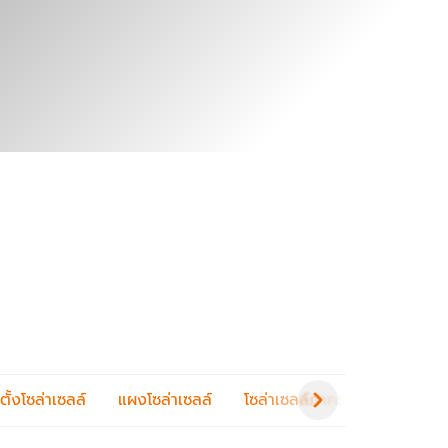
้งโซล่าเซลล์
แผงโซล่าเซลล์
โซล่าเซลล์ภาคธุรกิจ
การลง