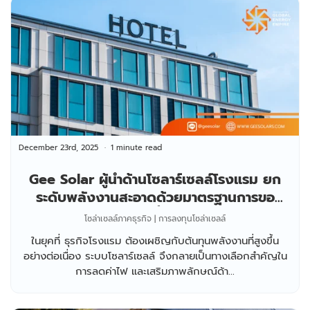
December 23rd, 2025
1 minute read
Gee Solar ผู้นำด้านโซลาร์เซลล์โรงแรม ยก
ระดับพลังงานสะอาดด้วยมาตรฐานการขอ
อนุญาตที่ถูกต้อง
โซล่าเซลล์ภาคธุรกิจ | การลงทุนโซล่าเซลล์
ในยุคที่ ธุรกิจโรงแรม ต้องเผชิญกับต้นทุนพลังงานที่สูงขึ้น
อย่างต่อเนื่อง ระบบโซลาร์เซลล์ จึงกลายเป็นทางเลือกสำคัญใน
การลดค่าไฟ และเสริมภาพลักษณ์ด้า...