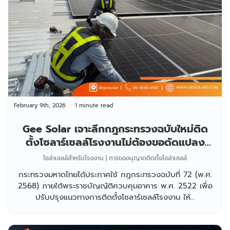
February 9th, 2026
1 minute read
Gee Solar เจาะลึกกฎกระทรวงฉบับใหม่ติด
ตั้งโซลาร์เซลล์โรงงานไม่ต้องขอดัดแปลง
อาคาร ( อ.1 )
โซล่าเซลล์สำหรับโรงงาน | การขออนุญาตติดตั้งโซล่าเซลล์
กระทรวงมหาดไทยได้ประกาศใช้ กฎกระทรวงฉบับที่ 72 (พ.ศ.
2568) ภายใต้พระราชบัญญัติควบคุมอาคาร พ.ศ. 2522 เพื่อ
ปรับปรุงแนวทางการติดตั้งโซลาร์เซลล์โรงงาน ให้...