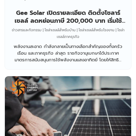
Gee Solar เปิดรายละเอียด ติดตั้งโซลาร์
เซลล์ ลดหย่อนภาษี 200,000 บาท เริ่มใช้
สิทธิ์ได้ตั้งแต่ 3 มีนาคม 2569
ข่าวสารและกิจกรรม | โซล่าเซลล์สำหรับบ้าน | โซล่าเซลล์สำหรับโรงงาน | โซล่า
เซลล์ภาคธุรกิจ
พลังงานสะอาด กำลังกลายเป็นทางเลือกสำคัญของทั้งครัว
เรือน และภาคธุรกิจ ล่าสุด ราชกิจจานุเบกษาได้ประกาศ
มาตรการสนับสนุนการใช้พลังงานแสงอาทิตย์ โดยให้สิทธิ...