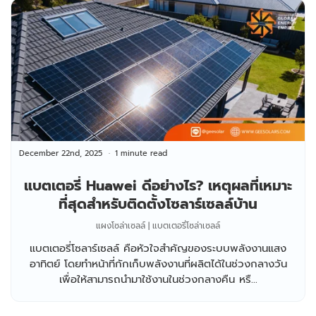
December 22nd, 2025
1 minute read
แบตเตอรี่ Huawei ดีอย่างไร? เหตุผลที่เหมาะ
ที่สุดสำหรับติดตั้งโซลาร์เซลล์บ้าน
แผงโซล่าเซลล์ | แบตเตอรี่โซล่าเซลล์
แบตเตอรี่โซลาร์เซลล์ คือหัวใจสำคัญของระบบพลังงานแสง
อาทิตย์ โดยทำหน้าที่กักเก็บพลังงานที่ผลิตได้ในช่วงกลางวัน
เพื่อให้สามารถนำมาใช้งานในช่วงกลางคืน หรื...