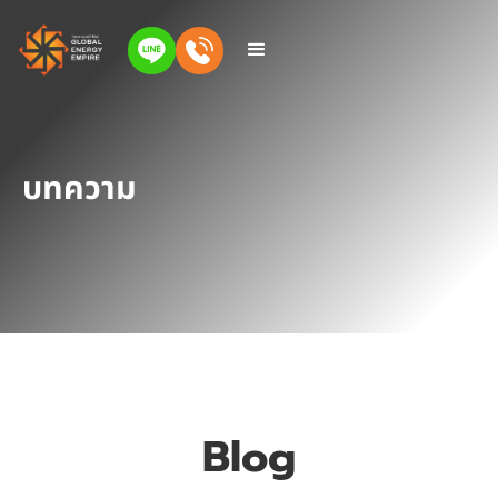
บทความ
Blog