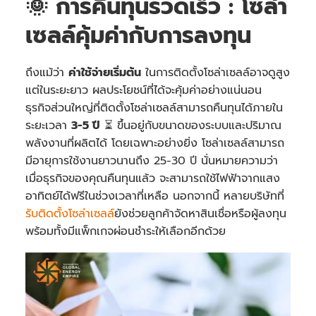
🌞 การคืนทุนรวดเร็ว : โซล่า
เซลล์คุ้มค่ากับการลงทุน
ถึงแม้ว่า
ค่าใช้จ่ายเริ่มต้น
ในการติดตั้งโซล่าเซลล์อาจดูสูง
แต่ในระยะยาว ผลประโยชน์ที่ได้จะคุ้มค่าอย่างแน่นอน
ธุรกิจส่วนใหญ่ที่ติดตั้งโซล่าเซลล์สามารถคืนทุนได้ภายใน
ระยะเวลา
3-5 ปี
⏳ ขึ้นอยู่กับขนาดของระบบและปริมาณ
พลังงานที่ผลิตได้ โดยเฉพาะอย่างยิ่ง โซล่าเซลล์สามารถ
มีอายุการใช้งานยาวนานถึง 25-30 ปี นั่นหมายความว่า
เมื่อธุรกิจของคุณคืนทุนแล้ว จะสามารถใช้ไฟฟ้าจากแสง
อาทิตย์ได้ฟรีในช่วงเวลาที่เหลือ นอกจากนี้ หลายบริษัทที่
รับติดตั้งโซล่าเซลล์
ยังช่วยลูกค้าจัดหาสินเชื่อหรือผู้ลงทุน
พร้อมทั้งมีแพ็กเกจผ่อนชำระให้เลือกอีกด้วย