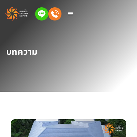
บทความ