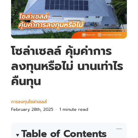
โซล่าเซลล์ คุ้มค่าการ
ลงทุนหรือไม่ นานเท่าไร
คืนทุน
การลงทุนโซล่าเซลล์
February 28th, 2025
1 minute read
Table of Contents