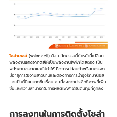
โซล่าเซลล์
(solar cell) คือ นวัตกรรมที่ทำหน้าที่เปลี่ยน
พลังงานแสงอาทิตย์ให้เป็นพลังงานไฟฟ้าโดยตรง เป็น
พลังงานสะอาดและไม่ทำให้เกิดการปล่อยก๊าซเรือนกระจก
มีอายุการใช้งานยาวนานและต้องการการบำรุงรักษาน้อย
และเป็นที่นิยมมากขึ้นเรื่อย ๆ เนื่องจากประสิทธิภาพที่เพิ่ม
ขึ้นและความสามารถในการผลิตไฟฟ้าได้ในต้นทุนที่ถูกลง
การลงทุนในการติดตั้งโซล่า