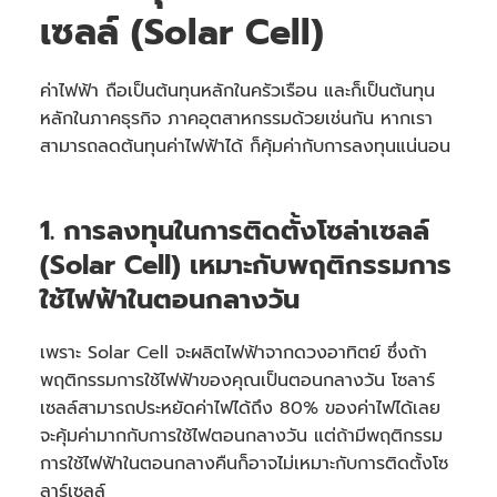
เซลล์ (Solar Cell)
ค่าไฟฟ้า ถือเป็นต้นทุนหลักในครัวเรือน และก็เป็นต้นทุน
หลักในภาคธุรกิจ ภาคอุตสาหกรรมด้วยเช่นกัน หากเรา
สามารถลดต้นทุนค่าไฟฟ้าได้ ก็คุ้มค่ากับการลงทุนแน่นอน
1. การลงทุนในการติดตั้งโซล่าเซลล์
(Solar Cell) เหมาะกับพฤติกรรมการ
ใช้ไฟฟ้าในตอนกลางวัน
เพราะ Solar Cell จะผลิตไฟฟ้าจากดวงอาทิตย์ ซึ่งถ้า
พฤติกรรมการใช้ไฟฟ้าของคุณเป็นตอนกลางวัน โซลาร์
เซลล์สามารถประหยัดค่าไฟได้ถึง 80% ของค่าไฟได้เลย
จะคุ้มค่ามากกับการใช้ไฟตอนกลางวัน แต่ถ้ามีพฤติกรรม
การใช้ไฟฟ้าในตอนกลางคืนก็อาจไม่เหมาะกับการติดตั้งโซ
ลาร์เซลล์