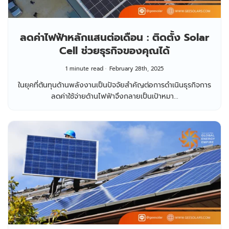
ลดค่าไฟฟ้าหลักแสนต่อเดือน : ติดตั้ง Solar
Cell ช่วยธุรกิจของคุณได้
1 minute read
February 28th, 2025
ในยุคที่ต้นทุนด้านพลังงานเป็นปัจจัยสำคัญต่อการดำเนินธุรกิจการ
ลดค่าใช้จ่ายด้านไฟฟ้าจึงกลายเป็นเป้าหมา...