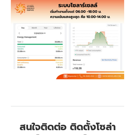
สนใจติดต่อ ติดตั้งโซล่า