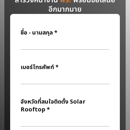
อีกมากมาย